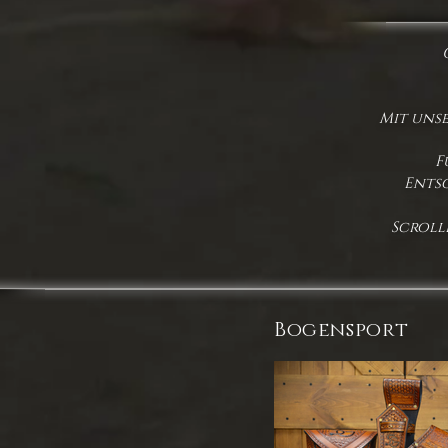
​Mit uns
F
Entsc
Scrolle
Bogensport