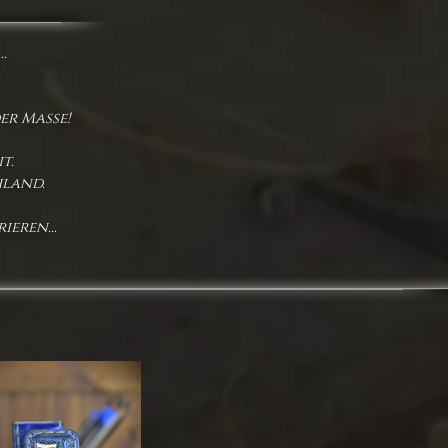
.
er Masse!
t.
hland.
ieren...