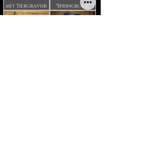
mit Tiergravur
"Springbock"
verstellbarer
Korbtasche
Flaschenhalter
Tiermotiv
Untergürtel
Punzierleder,