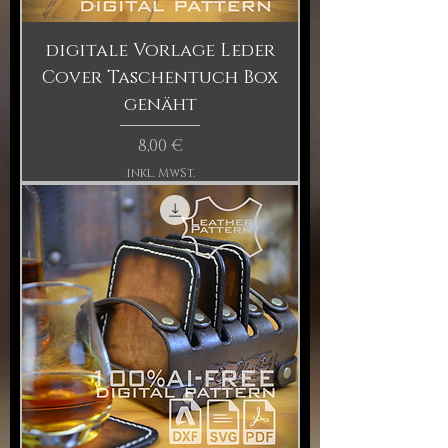
digitale Vorlage Leder
Cover Taschentuch Box
genäht
Preis
8,00 €
inkl. MwSt.