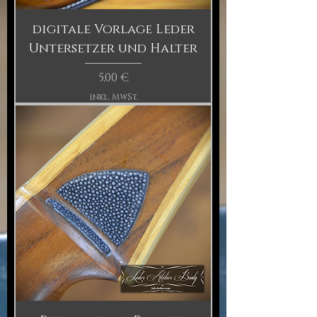
digitale Vorlage Leder
Untersetzer und Halter
Preis
5,00 €
inkl. MwSt.