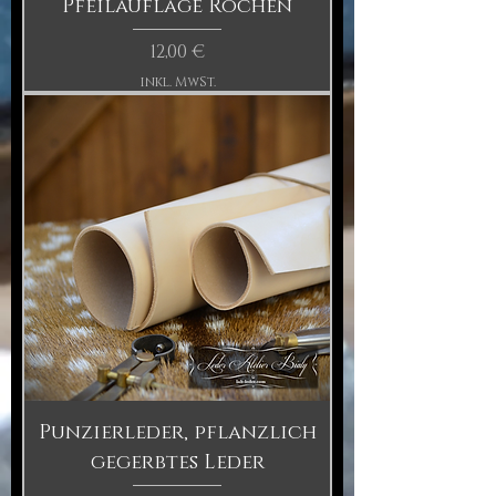
Pfeilauflage Rochen
Preis
12,00 €
inkl. MwSt.
Punzierleder, pflanzlich
gegerbtes Leder