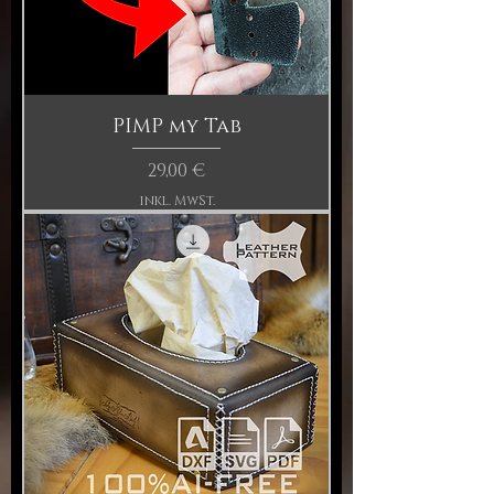
PIMP my Tab
Preis
29,00 €
inkl. MwSt.