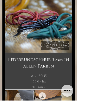
€
p
r
o
1
M
e
t
e
r
Lederrundschnur 3 mm in
allen Farben
Sale-Preis
ab
1,30 €
1,50 €
/
1m
1
inkl. MwSt.
,
5
0
€
p