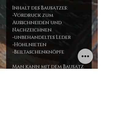
Inhalt des Bausatzes:
-Vordruck zum
Ausschneiden und
Nachzeichnen
-unbehandeltes Leder
-Hohlnieten
-Beiltaschenknöpfe
Man kann mit dem Bausatz
die Form des abgebildeten
Flaschenhalters
nachbauen.
Punzierstempel und Farben
sind nicht inkludiert.
notwendige Werkzeuge:
-Teppichmesser
-Lochzange