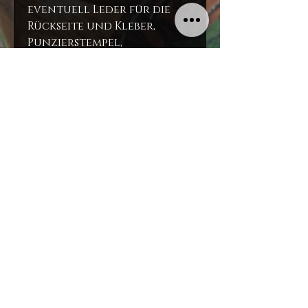
eventuell Leder für die
Rückseite und Kleber,
Punzierstempel,
Handnähutensilien.
Wie man einen solchen
Armschutz baut, wird von
uns in diesem Video
gezeigt:
https://youtu.be/kX4IJJIMdy
U
Verbraucherhinweise
Dieser Artikel ist nicht
übertragbar und darf nur
vom Käufer
angefertigt/verwendet
werden.