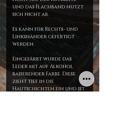
und das Flachband nutzt
sich nicht ab.
Es kann für Rechts- und
Linkshänder gefertigt
werden.
Eingefärbt wurde das
Leder mit auf Alkohol
basierender Farbe. Diese
zieht tief in die
Hautschichten ein und ist
nicht auswaschbar. Tiefe
Kratzer im Leder
hinterlassen jedoch helle
Spuren, wie bei jedem
Echtleder. Die Oberfläche
wurde mit einer