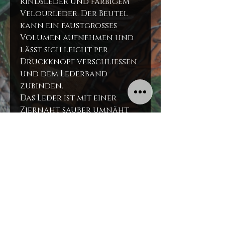
Rindsleder und farbigem
Velourleder. Der Beutel
kann ein faustgroßes
Volumen aufnehmen und
lässt sich leicht per
Druckknopf verschließen
und dem Lederband
zubinden.
Das Leder ist mit einer
Ziernaht sauber umnäht
und Ziernieten runden
den schönen
Gesamteindruck ab.
Materialien
Rindsleder
Velourleder
Druckknopf