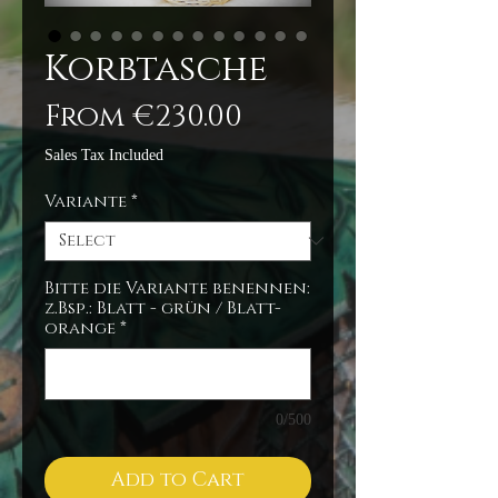
Korbtasche
Sale
From
€230.00
Price
Sales Tax Included
Variante
*
Bitte die Variante benennen:
z.Bsp.: Blatt - grün / Blatt-
orange
*
0/500
Add to Cart