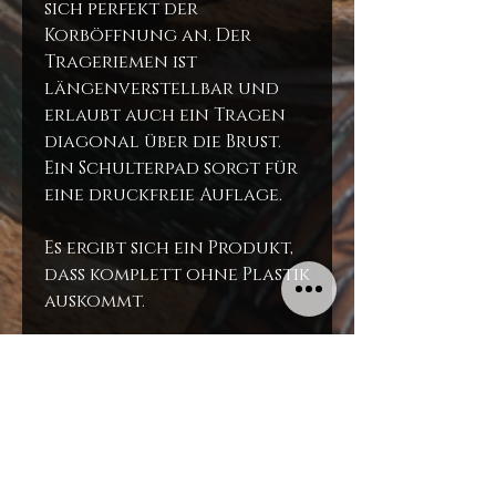
sich perfekt der
Korböffnung an. Der
Trageriemen ist
längenverstellbar und
erlaubt auch ein Tragen
diagonal über die Brust.
Ein Schulterpad sorgt für
eine druckfreie Auflage.
Es ergibt sich ein Produkt,
dass komplett ohne Plastik
auskommt.
Die Korbtasche ist leicht
und erstaunlich geräumig.
Ein Hingucker und
äußerst umweltbewusstes
Produkt ohne Kunststoffe.