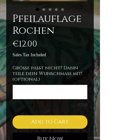
Pfeilauflage
Rochen
Price
€12.00
Sales Tax Included
Größe passt nicht? Dann
teile dein Wunschmaß mit!
(optional)
0/500
Add to Cart
Buy Now