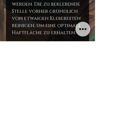
werden. Die zu beklebende
Stelle vorher gründlich
von etwaigen Kleberesten
reinigen, um eine optimale
Haftfläche zu erhalten.
Für die Linkshänder: Bitte
bei Wunschmaß
Linkshänder vermerken!
-Standardausführung für
Bogenfenster links
-Linkshänderasuführung
für Bogenfenster rechts
Maße